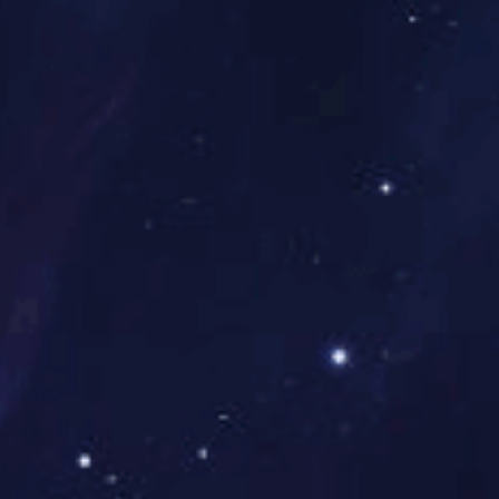
业荣誉
电竞直播名优产品称号
市场推荐企业
质量检验协会团队会员单位
电竞直播质量信用企业
AA+
级企业
年产品质量国家免检企业
电竞直播五金制品协会吸油烟机分会团体会员单位
竞直播电器工业协会会员单位
电竞直播国家强制性产品认证证书
质量促进会会员单位
信用企业
A
级
质量检验协会理事单位
建设贡献单位