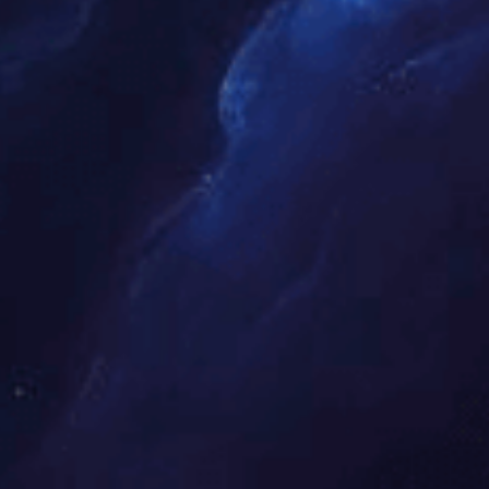
省企业信用等级评估
A
级单位
电竞直播十大吸油烟机品牌
年万家乐战略合作供应商
V
推广品牌
总商会会员企业
电竞直播十大厨卫电器品牌
马拉松官方赞助商
对话星品牌特邀企业
年信用协会鸣谢单位
年信用协会特别支持单位
年广东省信用协会副会长单位
年中小企业促进会副会长单位
费者最喜爱的顺徳品牌
TOP100
企业