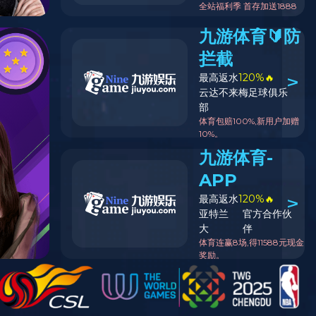
当前位置：首页 > 走进官方版 > 官方版实力
直播传统“金、木、水、火、土”五行之道——“村”者，木与寸之结合
恰寓意火。官方版之名，内涵五行之道，外则顺风顺水，风生水起。