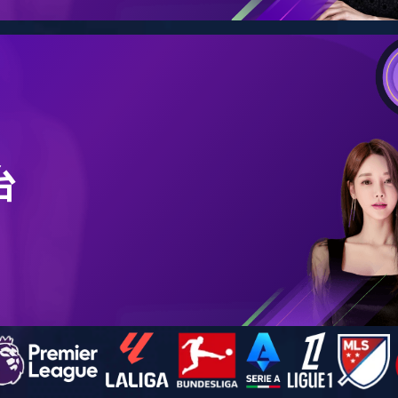
力
故事
于1993年的顺德，起源于乡村的味道，田园的生活。官方版契合米兰电竞
一寸光阴一寸金，取意金;“田”,有水有土谓之田；且公司从事燃具行业，