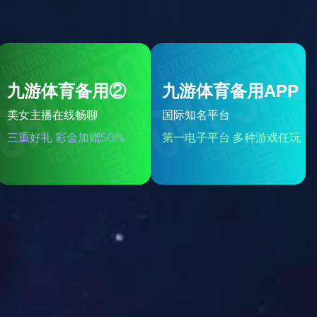
烟机制造基地、专业燃具制造基地、专业厨柜制造基地、专业环境电器
、直播中心、居里夫人产品中心），构建“一体两翼”战略大模型，即
中心、集成厨房中心、智能热水中心、智能净水中心、智能卫浴中心、智
专利风魔轮免拆洗技术（专利号：ZL 201320686643.7）、
201320191548.X）等行业100余项专利技术，勇立潮头。
信是官方版品牌的DNA。
供应商，拥有强大的品质控制力。
企业，优势互补，强强结盟。