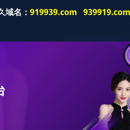
方版
官方版宝贝
新闻中心
创富共赢
心级服务
PRODUCT
NEWS
WIN
SERVICE