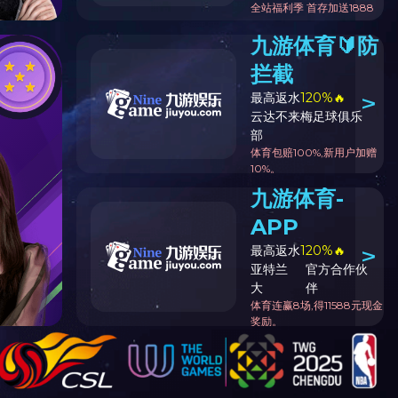
当前位置：首页 > 米兰平台app体育