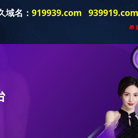
方版
官方版宝贝
新闻中心
创富共赢
心级服务
PRODUCT
NEWS
WIN
SERVICE