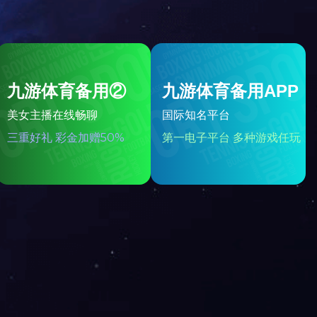
当前位置：首页 > 资料下载
下载
下载
下载
下载
页