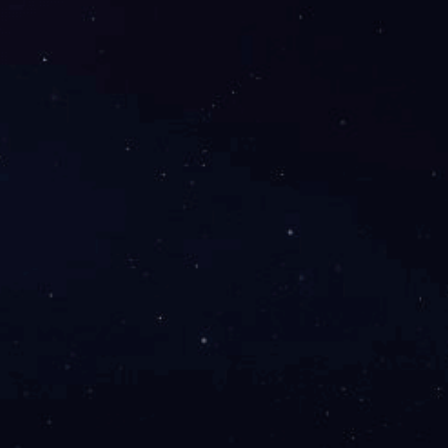
口碑网
米兰电竞直播品牌榜
市场与营销
财富米兰电竞直播
米
电网