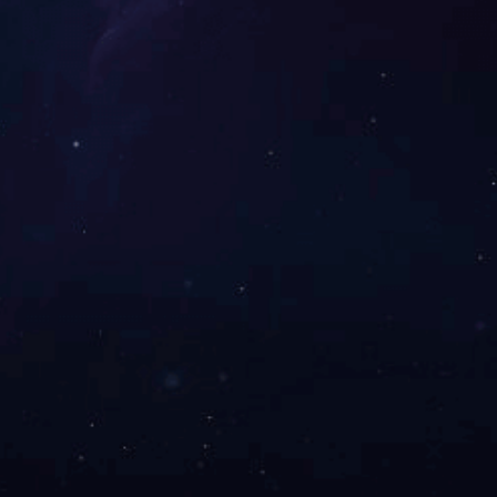
直播品牌厨卫网
米兰电竞直播品牌导购网
设计.米兰电竞直播
米兰电竞直播品牌
.品牌周刊
米兰电竞直播建材家居网
米兰电竞直播品牌网
潮流家电网
艾肯家