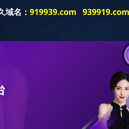
方版
官方版宝贝
新闻中心
创富共赢
心级服务
PRODUCT
NEWS
WIN
SERVICE