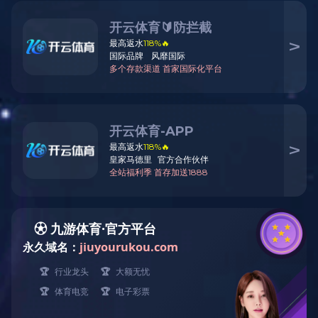
厨卫电器
环境电
吸油烟机
集成类
燃气灶具