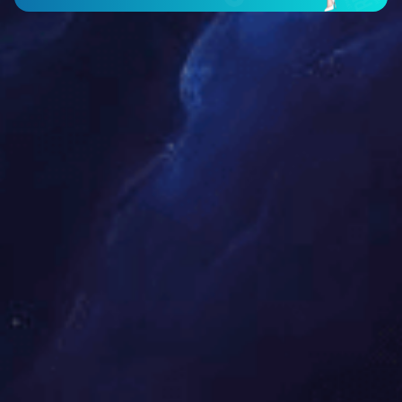
马桶蹲便器
8886
了解产品
马桶蹲便器