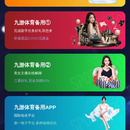
马桶蹲便器
A907S
了解产品