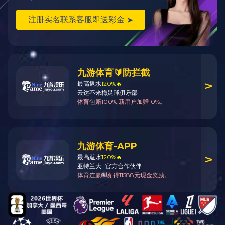
友情链接：
智能AI名片
seo优化按天收费
米兰电竞